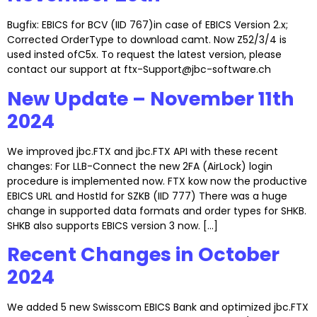
Bugfix: EBICS for BCV (IID 767)in case of EBICS Version 2.x;
Corrected OrderType to download camt. Now Z52/3/4 is
used insted ofC5x. To request the latest version, please
contact our support at ftx-Support@jbc-software.ch
New Update – November 11th
2024
We improved jbc.FTX and jbc.FTX API with these recent
changes: For LLB-Connect the new 2FA (AirLock) login
procedure is implemented now. FTX kow now the productive
EBICS URL and HostId for SZKB (IID 777) There was a huge
change in supported data formats and order types for SHKB.
SHKB also supports EBICS version 3 now. […]
Recent Changes in October
2024
We added 5 new Swisscom EBICS Bank and optimized jbc.FTX