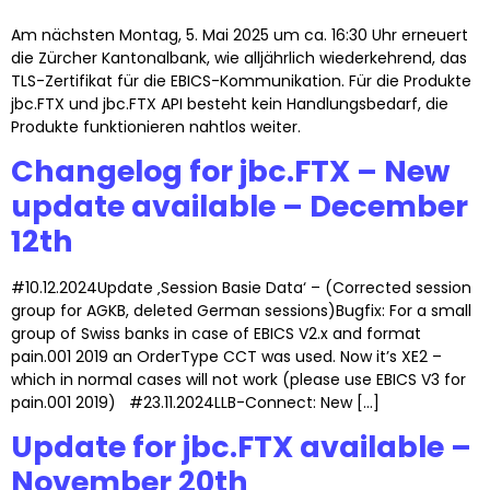
Am nächsten Montag, 5. Mai 2025 um ca. 16:30 Uhr erneuert
die Zürcher Kantonalbank, wie alljährlich wiederkehrend, das
TLS-Zertifikat für die EBICS-Kommunikation. Für die Produkte
jbc.FTX und jbc.FTX API besteht kein Handlungsbedarf, die
Produkte funktionieren nahtlos weiter.
Changelog for jbc.FTX – New
update available – December
12th
#10.12.2024Update ‚Session Basie Data‘ – (Corrected session
group for AGKB, deleted German sessions)Bugfix: For a small
group of Swiss banks in case of EBICS V2.x and format
pain.001 2019 an OrderType CCT was used. Now it’s XE2 –
which in normal cases will not work (please use EBICS V3 for
pain.001 2019) #23.11.2024LLB-Connect: New […]
Update for jbc.FTX available –
November 20th