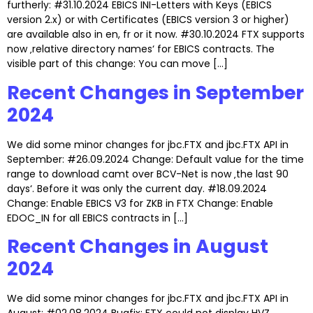
furtherly: #31.10.2024 EBICS INI-Letters with Keys (EBICS
version 2.x) or with Certificates (EBICS version 3 or higher)
are available also in en, fr or it now. #30.10.2024 FTX supports
now ‚relative directory names‘ for EBICS contracts. The
visible part of this change: You can move […]
Recent Changes in September
2024
We did some minor changes for jbc.FTX and jbc.FTX API in
September: #26.09.2024 Change: Default value for the time
range to download camt over BCV-Net is now ‚the last 90
days‘. Before it was only the current day. #18.09.2024
Change: Enable EBICS V3 for ZKB in FTX Change: Enable
EDOC_IN for all EBICS contracts in […]
Recent Changes in August
2024
We did some minor changes for jbc.FTX and jbc.FTX API in
August: #02.08.2024 Bugfix: FTX could not display HVZ