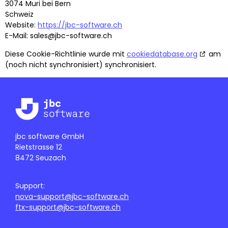
3074 Muri bei Bern
Schweiz
Website:
https://jbc-software.ch
E-Mail:
sales@
jbc-software.ch
Diese Cookie-Richtlinie wurde mit
cookiedatabase.org
am
(noch nicht synchronisiert) synchronisiert.
jbc software GmbH
Rietstrasse 12
8472 Seuzach
Support:
nova-support@jbc-software.ch
ftx-support@jbc-software.ch